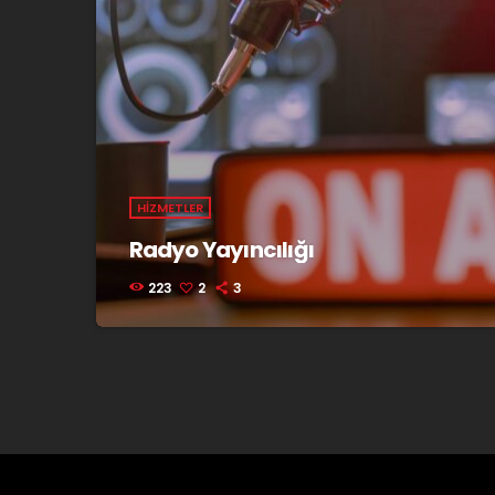
HIZMETLER
Radyo Yayıncılığı
223
2
3