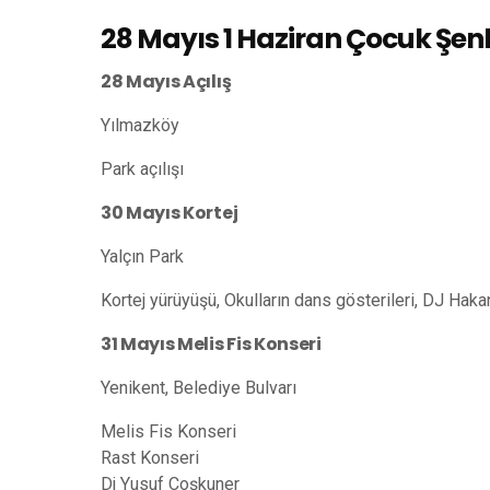
28 Mayıs 1 Haziran Çocuk Şenl
28 Mayıs Açılış
Yılmazköy
Park açılışı
30 Mayıs Kortej
Yalçın Park
Kortej yürüyüşü, Okulların dans gösterileri, DJ Hak
31 Mayıs Melis Fis Konseri
Yenikent, Belediye Bulvarı
Melis Fis Konseri
Rast Konseri
Dj Yusuf Çoşkuner