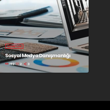
HIZMETLER
Sosyal Medya Danışmanlığı
192
2
3