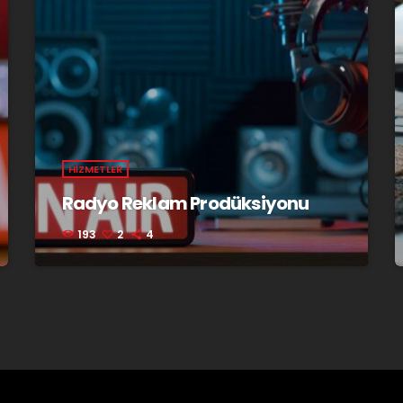
HIZMETLER
Radyo Reklam Prodüksiyonu
193
2
4