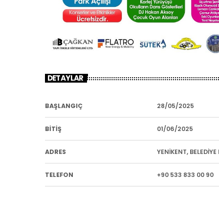
DETAYLAR
BAŞLANGIÇ
28/05/2025
BİTİŞ
01/06/2025
ADRES
YENIKENT, BELEDIYE
TELEFON
+90 533 833 00 90