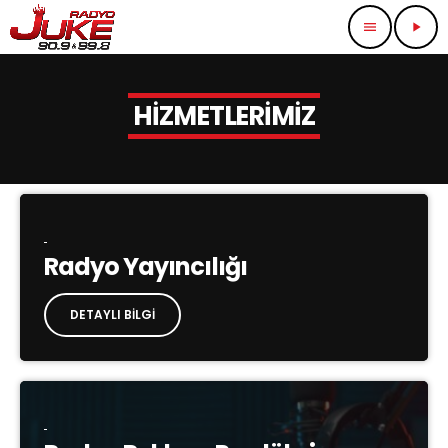
menu
play_arrow
HİZMETLERİMİZ
Radyo Yayıncılığı
DETAYLI BILGI