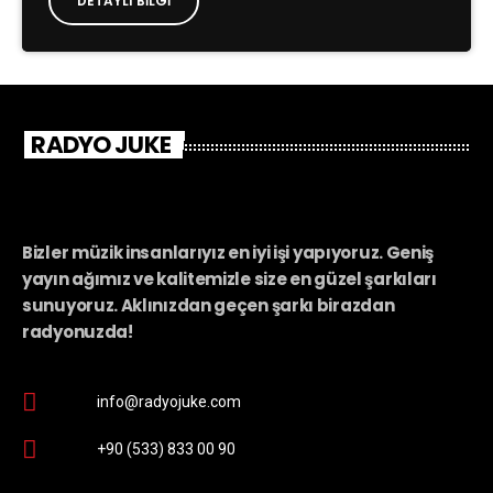
DETAYLI BILGI
RADYO JUKE
Bizler müzik insanlarıyız en iyi işi yapıyoruz. Geniş
yayın ağımız ve kalitemizle size en güzel şarkıları
sunuyoruz. Aklınızdan geçen şarkı birazdan
radyonuzda!
info@radyojuke.com
+90 (533) 833 00 90